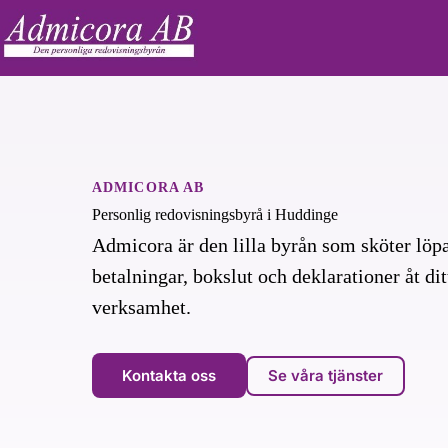
Skip
to
content
ADMICORA AB
Personlig redovisningsbyrå i Huddinge
Admicora är den lilla byrån som sköter löpa
betalningar, bokslut och deklarationer åt ditt
verksamhet.
Kontakta oss
Se våra tjänster