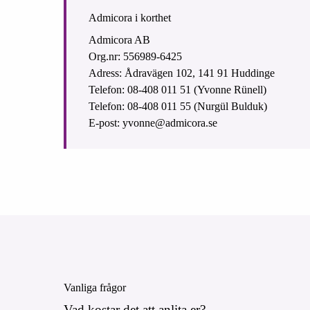
Admicora i korthet
Admicora AB
Org.nr: 556989-6425
Adress: Ådravägen 102, 141 91 Huddinge
Telefon: 08-408 011 51 (Yvonne Rünell)
Telefon: 08-408 011 55 (Nurgül Bulduk)
E-post: yvonne@admicora.se
Vanliga frågor
Vad kostar det att anlita er?