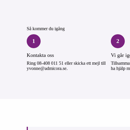
Så kommer du igång
1
2
Kontakta oss
Vi går i
Ring 08-408 011 51 eller skicka ett mejl till
Tillsamman
yvonne@admicora.se.
ha hjälp m