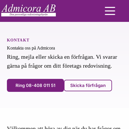
Skip
to
content
KONTAKT
Kontakta oss på Admicora
Ring, mejla eller skicka en förfrågan. Vi svarar
gärna på frågor om ditt företags redovisning.
Ring 08-408 011 51
Skicka förfrågan
Välkommen att höra av dig när du har frågor om