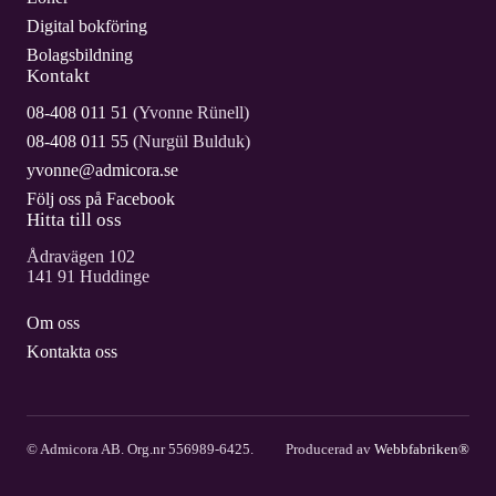
Digital bokföring
Bolagsbildning
Kontakt
08-408 011 51
(Yvonne Rünell)
08-408 011 55
(Nurgül Bulduk)
yvonne@admicora.se
Följ oss på Facebook
Hitta till oss
Ådravägen 102
141 91 Huddinge
Om oss
Kontakta oss
© Admicora AB. Org.nr 556989-6425.
Producerad av
Webbfabriken®